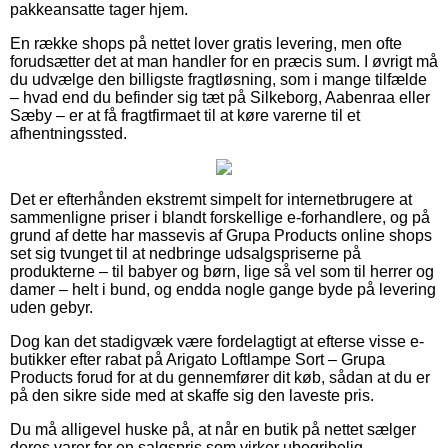
pakkeansatte tager hjem.
En række shops på nettet lover gratis levering, men ofte
forudsætter det at man handler for en præcis sum. I øvrigt må
du udvælge den billigste fragtløsning, som i mange tilfælde
– hvad end du befinder sig tæt på Silkeborg, Aabenraa eller
Sæby – er at få fragtfirmaet til at køre varerne til et
afhentningssted.
Det er efterhånden ekstremt simpelt for internetbrugere at
sammenligne priser i blandt forskellige e-forhandlere, og på
grund af dette har massevis af Grupa Products online shops
set sig tvunget til at nedbringe udsalgspriserne på
produkterne – til babyer og børn, lige så vel som til herrer og
damer – helt i bund, og endda nogle gange byde på levering
uden gebyr.
Dog kan det stadigvæk være fordelagtigt at efterse visse e-
butikker efter rabat på Arigato Loftlampe Sort – Grupa
Products forud for at du gennemfører dit køb, sådan at du er
på den sikre side med at skaffe sig den laveste pris.
Du må alligevel huske på, at når en butik på nettet sælger
deres varer for en salgspris som virker ubegribelig