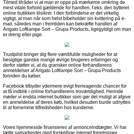
Tilmed tilråder vi at man er oppe på mærkerne omkring de
mest vitale forhold gældende for handlen, f.eks. den bytteret
online butikken tilsikrer. I den forbindelse er det virkelig
vigtigt, at man når som helst bibeholder sin kvittering på e-
mail, således man i fremtiden kan bekræfte handlen af
Arigato Loftlampe Sort – Grupa Products, ligegyldigt om man
er dreng eller pige.
Trustpilot bringer dig flere værdifulde muligheder for at
besigtige ganske mange øvrige brugeres erfaringer og
derfor støtter vi, at du gransker online forhandlerens
anmeldelser af Arigato Loftlampe Sort – Grupa Products
forinden du køber.
Facebook tilbyder ydermere evigt fremragende chancer for
at få indblik i online forhandlerens troværdighed. Herinde
møder vi endda internet butikker som gør det muligt at afgive
en anmeldelse af deres køb, hvilket desuden burde udnyttes
til at fornemme tilfredsheden hos kunderne.
Vores hjemmeside finansieres af annonceindtægter. Vi har
tætte samarbejder med forskellige internet forretninger