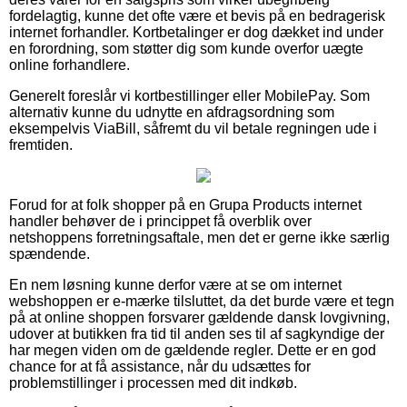
fordelagtig, kunne det ofte være et bevis på en bedragerisk
internet forhandler. Kortbetalinger er dog dækket ind under
en forordning, som støtter dig som kunde overfor uægte
online forhandlere.
Generelt foreslår vi kortbestillinger eller MobilePay. Som
alternativ kunne du udnytte en afdragsordning som
eksempelvis ViaBill, såfremt du vil betale regningen ude i
fremtiden.
Forud for at folk shopper på en Grupa Products internet
handler behøver de i princippet få overblik over
netshoppens forretningsaftale, men det er gerne ikke særlig
spændende.
En nem løsning kunne derfor være at se om internet
webshoppen er e-mærke tilsluttet, da det burde være et tegn
på at online shoppen forsvarer gældende dansk lovgivning,
udover at butikken fra tid til anden ses til af sagkyndige der
har megen viden om de gældende regler. Dette er en god
chance for at få assistance, når du udsættes for
problemstillinger i processen med dit indkøb.