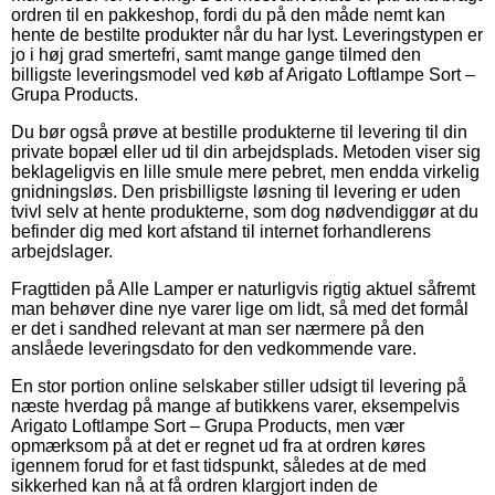
ordren til en pakkeshop, fordi du på den måde nemt kan
hente de bestilte produkter når du har lyst. Leveringstypen er
jo i høj grad smertefri, samt mange gange tilmed den
billigste leveringsmodel ved køb af Arigato Loftlampe Sort –
Grupa Products.
Du bør også prøve at bestille produkterne til levering til din
private bopæl eller ud til din arbejdsplads. Metoden viser sig
beklageligvis en lille smule mere pebret, men endda virkelig
gnidningsløs. Den prisbilligste løsning til levering er uden
tvivl selv at hente produkterne, som dog nødvendiggør at du
befinder dig med kort afstand til internet forhandlerens
arbejdslager.
Fragttiden på Alle Lamper er naturligvis rigtig aktuel såfremt
man behøver dine nye varer lige om lidt, så med det formål
er det i sandhed relevant at man ser nærmere på den
anslåede leveringsdato for den vedkommende vare.
En stor portion online selskaber stiller udsigt til levering på
næste hverdag på mange af butikkens varer, eksempelvis
Arigato Loftlampe Sort – Grupa Products, men vær
opmærksom på at det er regnet ud fra at ordren køres
igennem forud for et fast tidspunkt, således at de med
sikkerhed kan nå at få ordren klargjort inden de