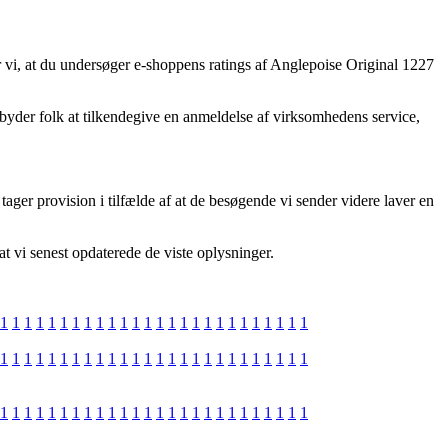
r vi, at du undersøger e-shoppens ratings af Anglepoise Original 1227
lbyder folk at tilkendegive en anmeldelse af virksomhedens service,
ager provision i tilfælde af at de besøgende vi sender videre laver en
at vi senest opdaterede de viste oplysninger.
1
1
1
1
1
1
1
1
1
1
1
1
1
1
1
1
1
1
1
1
1
1
1
1
1
1
1
1
1
1
1
1
1
1
1
1
1
1
1
1
1
1
1
1
1
1
1
1
1
1
1
1
1
1
1
1
1
1
1
1
1
1
1
1
1
1
1
1
1
1
1
1
1
1
1
1
1
1