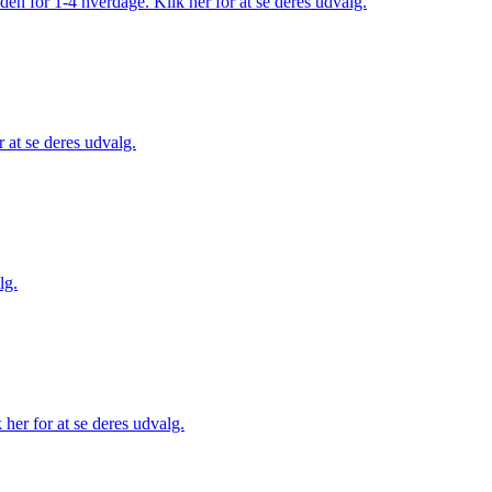
den for 1-4 hverdage. Klik her for at se deres udvalg.
 at se deres udvalg.
lg.
her for at se deres udvalg.