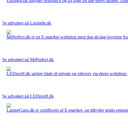
Luxlight.dk tilbyder prismatch og fri fragt på alle deres lamper. D
Se udvalget på Luxlight.dk
MrPerfect.dk er en E-mærket webshop med dag-til-dag levering fra der
Se udvalget på MrPerfect.dk
LEDproff.dk sælger både til private og erhverv via deres webshop, h
Se udvalget på LEDproff.dk
LampeGuru.dk er certificeret af E-mærket, og tilbyder gratis returne