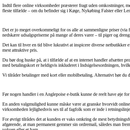
Indtil flere online virksomheder præsterer fragt uden omkostninger, me
fleste tilfælde – om du befinder sig i Køge, Nykøbing Falster eller Lemv
Det er jo meget overkommeligt for os alle at sammenligne priser (via f
nedskære udsalgspriserne på mange af deres varer – til piger og dreng
Det kan til hver en tid blive lukrativt at inspicere diverse netbutikk
mest attraktive pris.
Du bør dog huske på, at i tilfælde af at en internet handler afsætter p
med betalingskort er heldigvis inkluderet i Indsigelsesordningen, hvil
Vi tilråder betalinger med kort eller mobilbetaling. Alternativt bør du
Før nogen handler i en Anglepoise e-butik kunne de reelt have øje for 
En anden valgmulighed kunne måske være at granske hvorvidt online forr
virksomheden lejlighedsvis ses til af fagfolk som er inde i retningslin
For øvrigt tilrådes det at kunden er vaks omkring de mest betydnings
afgørende, at man permanent gemmer sin ordremail, således man frema
voksen eller et barn.