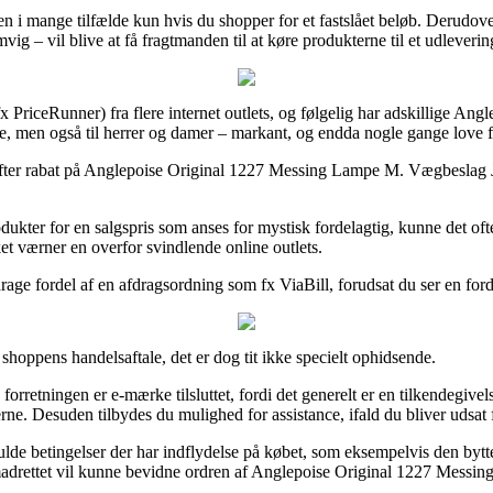
n i mange tilfælde kun hvis du shopper for et fastslået beløb. Derudove
ig – vil blive at få fragtmanden til at køre produkterne til et udleverin
x PriceRunner) fra flere internet outlets, og følgelig har adskillige A
e, men også til herrer og damer – markant, og endda nogle gange love fr
er efter rabat på Anglepoise Original 1227 Messing Lampe M. Vægbeslag J
rodukter for en salgspris som anses for mystisk fordelagtig, kunne det of
ket værner en overfor svindlende online outlets.
 drage fordel af en afdragsordning som fx ViaBill, forudsat du ser en for
shoppens handelsaftale, det er dog tit ikke specielt ophidsende.
etningen er e-mærke tilsluttet, fordi det generelt er en tilkendegivels
jerne. Desuden tilbydes du mulighed for assistance, ifald du bliver udsa
fulde betingelser der har indflydelse på købet, som eksempelvis den by
drettet vil kunne bevidne ordren af Anglepoise Original 1227 Messing