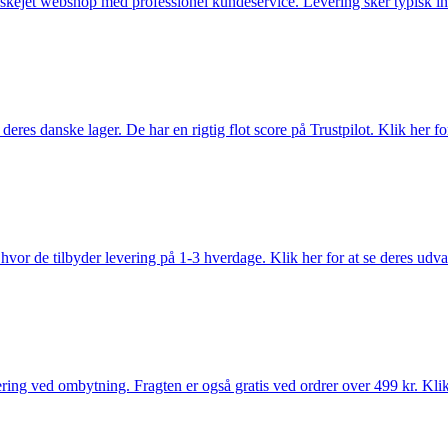
anskejet webshop med professionel kundeservice. Levering sker typisk in
es danske lager. De har en rigtig flot score på Trustpilot. Klik her for
vor de tilbyder levering på 1-3 hverdage. Klik her for at se deres udva
ring ved ombytning. Fragten er også gratis ved ordrer over 499 kr. Klik 