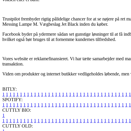
Trustpilot frembyder rigtig pålidelige chancer for at se nøjere på re
Messing Lampe M. Vægbeslag Jet Black inden du køber.
Facebook byder på ydermere sådan set gunstige løsninger til at få ind
hvilket også bør bruges til at fornemme kundernes tilfredshed.
Vores website er reklamefinansieret. Vi har tætte samarbejder med mang
transaktion.
Viden om produkter og internet butikker vedligeholdes løbende, men vi p
BITLY:
1
1
1
1
1
1
1
1
1
1
1
1
1
1
1
1
1
1
1
1
1
1
1
1
1
1
1
1
1
1
1
1
1
1
1
1
1
SPOTIFY:
1
1
1
1
1
1
1
1
1
1
1
1
1
1
1
1
1
1
1
1
1
1
1
1
1
1
1
1
1
1
1
1
1
1
1
1
1
CUTTLY BIO:
1
1
1
1
1
1
1
1
1
1
1
1
1
1
1
1
1
1
1
1
1
1
1
1
1
1
1
1
1
1
1
1
1
1
1
1
1
1
CUTTLY OLD: