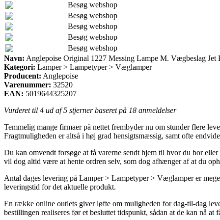
Besøg webshop
Besøg webshop
Besøg webshop
Besøg webshop
Besøg webshop
Navn:
Anglepoise Original 1227 Messing Lampe M. Vægbeslag Jet 
Kategori:
Lamper > Lampetyper > Væglamper
Producent:
Anglepoise
Varenummer:
32520
EAN:
5019644325207
Vurderet til
4
ud af 5 stjerner baseret på
18
anmeldelser
Temmelig mange firmaer på nettet frembyder nu om stunder flere lever
Fragtmuligheden er altså i høj grad hensigtsmæssig, samt ofte endv
Du kan omvendt forsøge at få varerne sendt hjem til hvor du bor eller
vil dog altid være at hente ordren selv, som dog afhænger af at du oph
Antal dages levering på Lamper > Lampetyper > Væglamper er meget bes
leveringstid for det aktuelle produkt.
En række online outlets giver løfte om muligheden for dag-til-dag l
bestillingen realiseres før et besluttet tidspunkt, sådan at de kan nå at