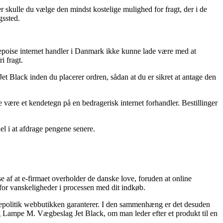
r skulle du vælge den mindst kostelige mulighed for fragt, der i de
gssted.
nglepoise internet handler i Danmark ikke kunne lade være med at
i fragt.
et Black inden du placerer ordren, sådan at du er sikret at antage den
te være et kendetegn på en bedragerisk internet forhandler. Bestillinger
del i at afdrage pengene senere.
e af at e-firmaet overholder de danske love, foruden at online
t for vanskeligheder i processen med dit indkøb.
ttepolitik webbutikken garanterer. I den sammenhæng er det desuden
 Lampe M. Vægbeslag Jet Black, om man leder efter et produkt til en