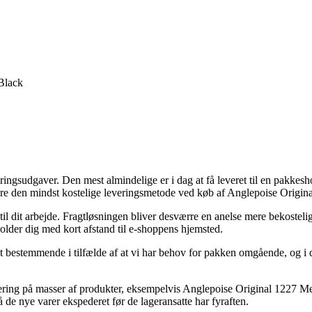
Black
ingsudgaver. Den mest almindelige er i dag at få leveret til en pakkesh
idere den mindst kostelige leveringsmetode ved køb af Anglepoise Ori
 til dit arbejde. Fragtløsningen bliver desværre en anelse mere bekoste
older dig med kort afstand til e-shoppens hjemsted.
temmende i tilfælde af at vi har behov for pakken omgående, og i det 
evering på masser af produkter, eksempelvis Anglepoise Original 1227 
 få de nye varer ekspederet før de lageransatte har fyraften.