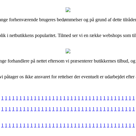
t mange forhenværende brugeres bedømmelser og på grund af dette tilråde
blik i netbutikkens popularitet. Tilmed ser vi en række webshops som ti
e forhandlere på nettet eftersom vi præsenterer butikkernes tilbud, og t
åtager os ikke ansvaret for rettelser der eventuelt er udarbejdet efter 
1
1
1
1
1
1
1
1
1
1
1
1
1
1
1
1
1
1
1
1
1
1
1
1
1
1
1
1
1
1
1
1
1
1
1
1
1
1
1
1
1
1
1
1
1
1
1
1
1
1
1
1
1
1
1
1
1
1
1
1
1
1
1
1
1
1
1
1
1
1
1
1
1
1
1
1
1
1
1
1
1
1
1
1
1
1
1
1
1
1
1
1
1
1
1
1
1
1
1
1
1
1
1
1
1
1
1
1
1
1
1