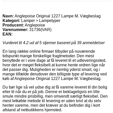
Navn:
Anglepoise Original 1227 Lampe M. Vægbeslag
Kategori:
Lamper > Lampetyper
Producent:
Anglepoise
Varenummer:
31736(VAR)
EAN:
Vurderet til
4.2
ud af 5 stjerner baseret på
39
anmeldelser
En lang række online firmaer tilbyder på nuværende
tidspunkt mange forskellige fragtmetoder. Den mest
benyttede er i vore dage at få leveret til et udleveringssted,
hvor det er meget fleksibelt at kunne hente ordren lige når
det passer dig. Muligheden er nemlig yderst smart, og i
mange tilfælde derudover den billigste type af levering ved
køb af Anglepoise Original 1227 Lampe M. Vægbeslag.
Du bør lige så vel udse dig at få varerne leveret til din bolig
eller til når du er på job. Denne er beklageligvis en lille
smule mindre prisbillig, men omvendt særligt fleksibel. Den
mest letkøbte metode til levering er uden tvivl at du selv
henter varerne, men det kræver at du befinder dig i kort
afstand af netbutikkens hjemsted.