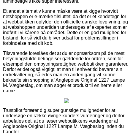
almindeligvis ikke super interessant.
Et andet alternativ kunne måske være at kigge hvorvidt
netshoppen er e-mærke tilsluttet, da det er et kendetegn for
at webbutikken opfylder den officielle danske lovgivning, og
at webshoppen undertiden undersøges af eksperter som er
indført i vilkårene på området. Dette er en god mulighed for
bistand, for så vidt du bliver udsat for problemstillinger i
forbindelse med dit køb.
Tilsvarende foreslåes det at du er opmærksom på de mest
betydningsfulde betingelser gældende for ordren, som for
eksempel den ombytningsrettighed webbutikken garanterer.
Derfor er det også vigtigt, at man til enhver tid bevarer sin
ordrekvittering, således man en anden gang vil kunne
bekræfte sin shopping af Anglepoise Original 1227 Lampe
M. Vægbeslag, om man søger et produkt til en herre eller
dame.
Trustpilot forærer dig super gunstige muligheder for at
undersøge en række øvrige kunders vurderinger og derfor
anbefales det, at du læser webbutikkens vurderinger af
Anglepoise Original 1227 Lampe M. Vægbeslag inden du
handler.