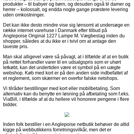
produkter – til babyer og børn, og desuden også til damer og
herrer – kolossalt, og endda nogle gange præstere levering
uden omkostninger.
Det kan ikke desto mindre vise sig lønsomt at undersøge en
række internet varehuse i Danmark efter tilbud på
Anglepoise Original 1227 Lampe M. Vægbeslag inden du
shopper, således at du ikke er i tvivl om at antage den
laveste pris.
Man skal alligevel være så påvagt, at i tilfælde af at en butik
på nettet forhandler varer til en udsalgspris som er uhørt
letkøbt, kan det undertiden være et symbol på en uægte
webshop. Køb med kort er på den anden side indbefattet af
et reglement, som skærmer en overfor falske netshops.
Vi tilråder bestillinger med kort eller mobilbetaling. Som
alternativ kan du benytte en løsning på afbetaling som f.eks.
ViaBill, i tilfælde af at du hellere vil honorere pengene i flere
bidder.
Inden folk bestiller i en Anglepoise netbutik behøver de altid
kigge på webbutikkens forretningsvilkår, men det er