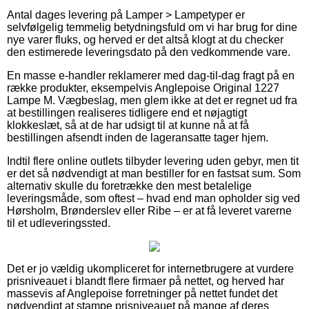
Antal dages levering på Lamper > Lampetyper er
selvfølgelig temmelig betydningsfuld om vi har brug for dine
nye varer fluks, og herved er det altså klogt at du checker
den estimerede leveringsdato på den vedkommende vare.
En masse e-handler reklamerer med dag-til-dag fragt på en
række produkter, eksempelvis Anglepoise Original 1227
Lampe M. Vægbeslag, men glem ikke at det er regnet ud fra
at bestillingen realiseres tidligere end et nøjagtigt
klokkeslæt, så at de har udsigt til at kunne nå at få
bestillingen afsendt inden de lageransatte tager hjem.
Indtil flere online outlets tilbyder levering uden gebyr, men tit
er det så nødvendigt at man bestiller for en fastsat sum. Som
alternativ skulle du foretrække den mest betalelige
leveringsmåde, som oftest – hvad end man opholder sig ved
Hørsholm, Brønderslev eller Ribe – er at få leveret varerne
til et udleveringssted.
Det er jo vældig ukompliceret for internetbrugere at vurdere
prisniveauet i blandt flere firmaer på nettet, og herved har
massevis af Anglepoise forretninger på nettet fundet det
nødvendigt at stampe prisniveauet på mange af deres