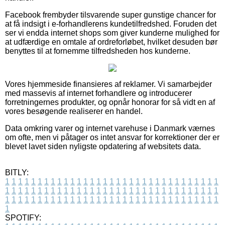
Facebook frembyder tilsvarende super gunstige chancer for
at få indsigt i e-forhandlerens kundetilfredshed. Foruden det
ser vi endda internet shops som giver kunderne mulighed for
at udfærdige en omtale af ordreforløbet, hvilket desuden bør
benyttes til at fornemme tilfredsheden hos kunderne.
Vores hjemmeside finansieres af reklamer. Vi samarbejder
med massevis af internet forhandlere og introducerer
forretningernes produkter, og opnår honorar for så vidt en af
vores besøgende realiserer en handel.
Data omkring varer og internet varehuse i Danmark værnes
om ofte, men vi påtager os intet ansvar for korrektioner der er
blevet lavet siden nyligste opdatering af websitets data.
BITLY:
1
1
1
1
1
1
1
1
1
1
1
1
1
1
1
1
1
1
1
1
1
1
1
1
1
1
1
1
1
1
1
1
1
1
1
1
1
1
1
1
1
1
1
1
1
1
1
1
1
1
1
1
1
1
1
1
1
1
1
1
1
1
1
1
1
1
1
1
1
1
1
1
1
1
1
1
1
1
1
1
1
1
1
1
1
1
1
1
1
1
1
1
1
1
1
1
1
1
1
1
SPOTIFY: