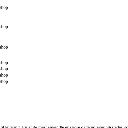
shop
shop
shop
shop
shop
shop
shop
il levering. En af de mest anvendte er i vore dage udleveringssteder, som