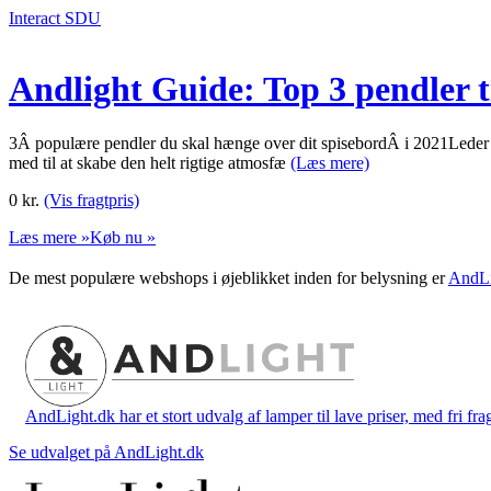
Interact SDU
Andlight Guide: Top 3 pendler ti
3Â populære pendler du skal hænge over dit spisebordÂ i 2021Leder du 
med til at skabe den helt rigtige atmosfæ
(Læs mere)
0
kr.
(Vis fragtpris)
Læs mere »
Køb nu »
De mest populære webshops i øjeblikket inden for belysning er
AndLi
AndLight.dk har et stort udvalg af lamper til lave priser, med fri frag
Se udvalget på AndLight.dk