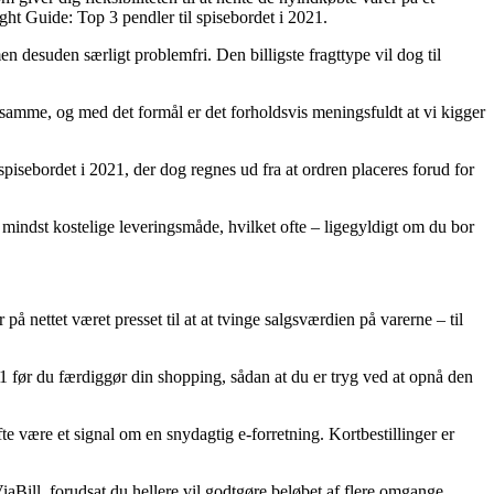
ght Guide: Top 3 pendler til spisebordet i 2021.
en desuden særligt problemfri. Den billigste fragttype vil dog til
samme, og med det formål er det forholdsvis meningsfuldt at vi kigger
pisebordet i 2021, der dog regnes ud fra at ordren placeres forud for
n mindst kostelige leveringsmåde, hvilket ofte – ligegyldigt om du bor
å nettet været presset til at at tvinge salgsværdien på varerne – til
1 før du færdiggør din shopping, sådan at du er tryg ved at opnå den
te være et signal om en snydagtig e-forretning. Kortbestillinger er
iaBill, forudsat du hellere vil godtgøre beløbet af flere omgange.