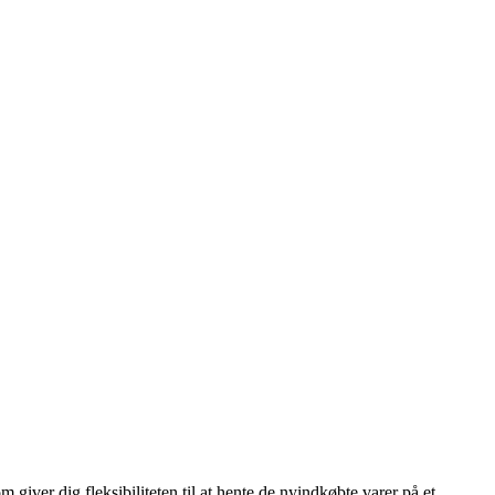
 giver dig fleksibiliteten til at hente de nyindkøbte varer på et