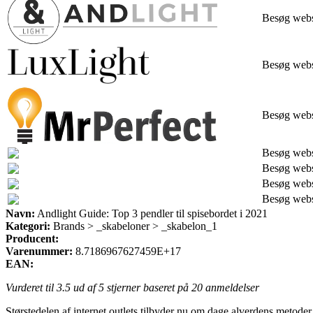
Besøg web
Besøg web
Besøg web
Besøg web
Besøg web
Besøg web
Besøg web
Navn:
Andlight Guide: Top 3 pendler til spisebordet i 2021
Kategori:
Brands > _skabeloner > _skabelon_1
Producent:
Varenummer:
8.7186967627459E+17
EAN:
Vurderet til
3.5
ud af 5 stjerner baseret på
20
anmeldelser
Størstedelen af internet outlets tilbyder nu om dage alverdens metoder t