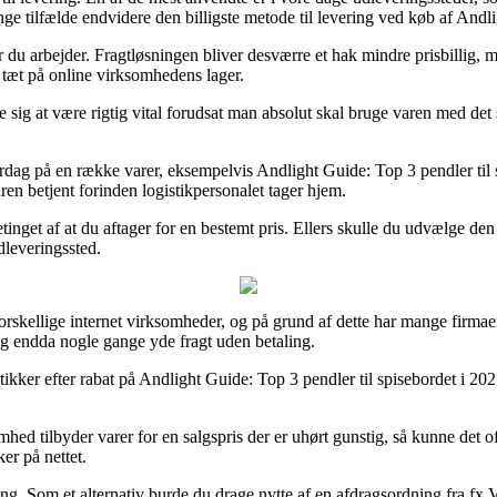
nge tilfælde endvidere den billigste metode til levering ved køb af Andli
r du arbejder. Fragtløsningen bliver desværre et hak mindre prisbillig, m
 tæt på online virksomhedens lager.
sig at være rigtig vital forudsat man absolut skal bruge varen med det 
erdag på en række varer, eksempelvis Andlight Guide: Top 3 pendler til s
rdren betjent forinden logistikpersonalet tager hjem.
etinget af at du aftager for en bestemt pris. Ellers skulle du udvælge de
udleveringssted.
skellige internet virksomheder, og på grund af dette har mange firmaer p
 og endda nogle gange yde fragt uden betaling.
kker efter rabat på Andlight Guide: Top 3 pendler til spisebordet i 202
ed tilbyder varer for en salgspris der er uhørt gunstig, så kunne det of
er på nettet.
ng. Som et alternativ burde du drage nytte af en afdragsordning fra fx V