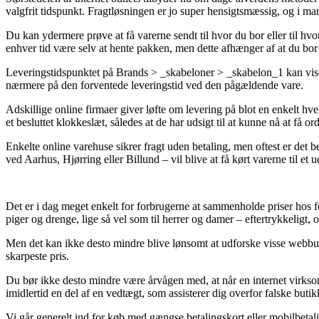
valgfrit tidspunkt. Fragtløsningen er jo super hensigtsmæssig, og i ma
Du kan ydermere prøve at få varerne sendt til hvor du bor eller til hvo
enhver tid være selv at hente pakken, men dette afhænger af at du bor
Leveringstidspunktet på Brands > _skabeloner > _skabelon_1 kan vise 
nærmere på den forventede leveringstid ved den pågældende vare.
Adskillige online firmaer giver løfte om levering på blot en enkelt hv
et besluttet klokkeslæt, således at de har udsigt til at kunne nå at få o
Enkelte online varehuse sikrer fragt uden betaling, men oftest er det b
ved Aarhus, Hjørring eller Billund – vil blive at få kørt varerne til et 
Det er i dag meget enkelt for forbrugerne at sammenholde priser hos for
piger og drenge, lige så vel som til herrer og damer – eftertrykkeligt,
Men det kan ikke desto mindre blive lønsomt at udforske visse webbuti
skarpeste pris.
Du bør ikke desto mindre være årvågen med, at når en internet virksomh
imidlertid en del af en vedtægt, som assisterer dig overfor falske butikk
Vi går generelt ind for køb med gængse betalingskort eller mobilbetali