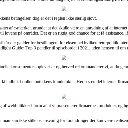
ens betingelser, dog er det i reglen ikke særlig sjovt.
ttet af e-mærket, grundet at det skulle være en antydning af at interne
til lovene på området. Det er en rigtig god chance for at få assistance, 
år der gælder for bestillingen, for eksempel hvilken returpolitik inter
dlight Guide: Top 3 pendler til spisebordet i 2021, uden hensyn til om 
l aktuelle konsumenters oplevelser og herved rekommanderer vi, at du ge
 få indblik i online butikkens kundefokus. Her ses en del internet fir
af webbutikker i form af at vi præsenterer firmaernes produkter, og h
man kan ikke stille os ansvarlig for forandringer der kan være realiseret