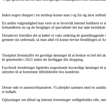
Inden nogen shopper i en netshop kunne man i og for sig læse netbutikk
En anden valgmulighed kan være at se hvorvidt internet butikken er stø
forhandleren nu og da besigtiges af specialister der har nøje kendskab 
Derudover foreslåes det at køber er vaks omkring de grundlæggende vilk
gemmer sin ordremail, så man altid vil kunne bevise bestillingen af An
Trustpilot fremskaffer ret gavnlige løsninger til at beskue en hel de
til spisebordet i 2021 inden du færdiggør din shopping.
Facebook frembringer ligeledes nogenlunde troværdige løsninger til at
udnyttes til at fornemme tilfredsheden hos kunderne.
Denne side er annoncefinansieret. Vi arbejder sammen med en samling 
et indkøb.
Oplysninger om tilbud og internet forretninger vedligeholdes ofte, men 