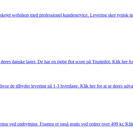
anskejet webshop med professionel kundeservice. Levering sker typisk in
es danske lager. De har en rigtig flot score på Trustpilot. Klik her for
vor de tilbyder levering på 1-3 hverdage. Klik her for at se deres udva
ring ved ombytning. Fragten er også gratis ved ordrer over 499 kr. Klik 