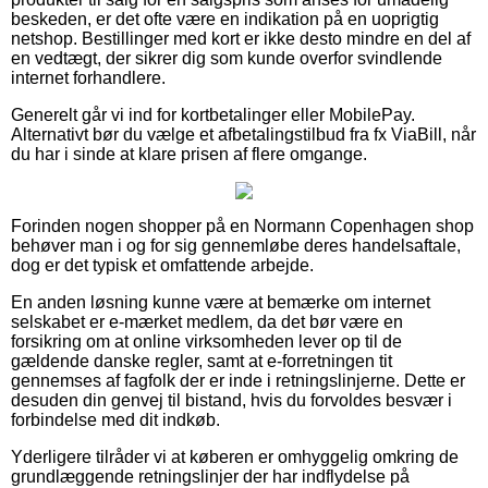
beskeden, er det ofte være en indikation på en uoprigtig
netshop. Bestillinger med kort er ikke desto mindre en del af
en vedtægt, der sikrer dig som kunde overfor svindlende
internet forhandlere.
Generelt går vi ind for kortbetalinger eller MobilePay.
Alternativt bør du vælge et afbetalingstilbud fra fx ViaBill, når
du har i sinde at klare prisen af flere omgange.
Forinden nogen shopper på en Normann Copenhagen shop
behøver man i og for sig gennemløbe deres handelsaftale,
dog er det typisk et omfattende arbejde.
En anden løsning kunne være at bemærke om internet
selskabet er e-mærket medlem, da det bør være en
forsikring om at online virksomheden lever op til de
gældende danske regler, samt at e-forretningen tit
gennemses af fagfolk der er inde i retningslinjerne. Dette er
desuden din genvej til bistand, hvis du forvoldes besvær i
forbindelse med dit indkøb.
Yderligere tilråder vi at køberen er omhyggelig omkring de
grundlæggende retningslinjer der har indflydelse på