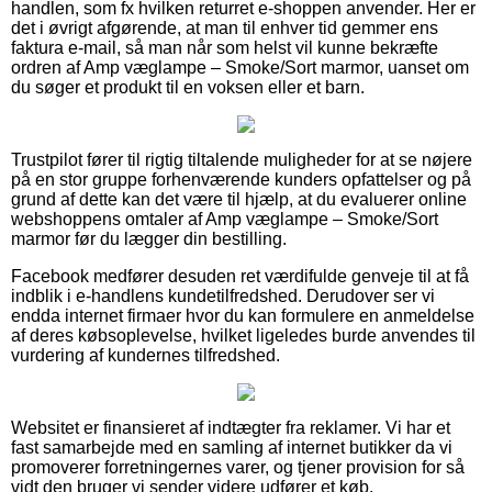
handlen, som fx hvilken returret e-shoppen anvender. Her er
det i øvrigt afgørende, at man til enhver tid gemmer ens
faktura e-mail, så man når som helst vil kunne bekræfte
ordren af Amp væglampe – Smoke/Sort marmor, uanset om
du søger et produkt til en voksen eller et barn.
Trustpilot fører til rigtig tiltalende muligheder for at se nøjere
på en stor gruppe forhenværende kunders opfattelser og på
grund af dette kan det være til hjælp, at du evaluerer online
webshoppens omtaler af Amp væglampe – Smoke/Sort
marmor før du lægger din bestilling.
Facebook medfører desuden ret værdifulde genveje til at få
indblik i e-handlens kundetilfredshed. Derudover ser vi
endda internet firmaer hvor du kan formulere en anmeldelse
af deres købsoplevelse, hvilket ligeledes burde anvendes til
vurdering af kundernes tilfredshed.
Websitet er finansieret af indtægter fra reklamer. Vi har et
fast samarbejde med en samling af internet butikker da vi
promoverer forretningernes varer, og tjener provision for så
vidt den bruger vi sender videre udfører et køb.