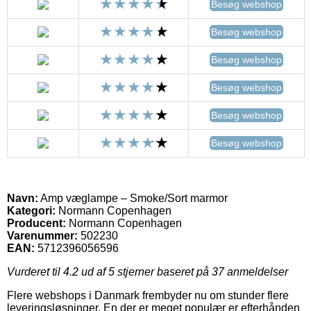
Besøg webshop
Besøg webshop
Besøg webshop
Besøg webshop
Besøg webshop
Besøg webshop
Navn:
Amp væglampe – Smoke/Sort marmor
Kategori:
Normann Copenhagen
Producent:
Normann Copenhagen
Varenummer:
502230
EAN:
5712396056596
Vurderet til
4.2
ud af 5 stjerner baseret på
37
anmeldelser
Flere webshops i Danmark frembyder nu om stunder flere
leveringsløsninger. En der er meget populær er efterhånden