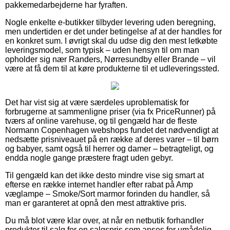
pakkemedarbejderne har fyraften.
Nogle enkelte e-butikker tilbyder levering uden beregning,
men undertiden er det under betingelse af at der handles for
en konkret sum. I øvrigt skal du udse dig den mest letkøbte
leveringsmodel, som typisk – uden hensyn til om man
opholder sig nær Randers, Nørresundby eller Brande – vil
være at få dem til at køre produkterne til et udleveringssted.
Det har vist sig at være særdeles uproblematisk for
forbrugerne at sammenligne priser (via fx PriceRunner) på
tværs af online varehuse, og til gengæld har de fleste
Normann Copenhagen webshops fundet det nødvendigt at
nedsætte prisniveauet på en række af deres varer – til børn
og babyer, samt også til herrer og damer – betragteligt, og
endda nogle gange præstere fragt uden gebyr.
Til gengæld kan det ikke desto mindre vise sig smart at
efterse en række internet handler efter rabat på Amp
væglampe – Smoke/Sort marmor forinden du handler, så
man er garanteret at opnå den mest attraktive pris.
Du må blot være klar over, at når en netbutik forhandler
produkter til salg for en salgspris som anses for umådelig