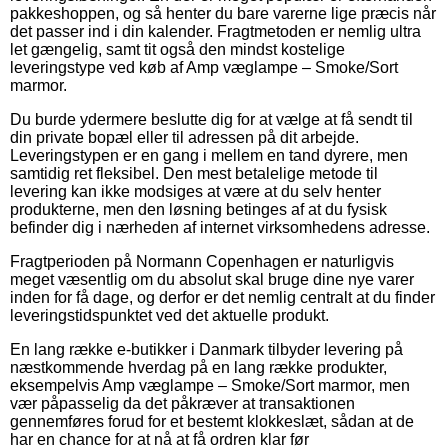
pakkeshoppen, og så henter du bare varerne lige præcis når
det passer ind i din kalender. Fragtmetoden er nemlig ultra
let gængelig, samt tit også den mindst kostelige
leveringstype ved køb af Amp væglampe – Smoke/Sort
marmor.
Du burde ydermere beslutte dig for at vælge at få sendt til
din private bopæl eller til adressen på dit arbejde.
Leveringstypen er en gang i mellem en tand dyrere, men
samtidig ret fleksibel. Den mest betalelige metode til
levering kan ikke modsiges at være at du selv henter
produkterne, men den løsning betinges af at du fysisk
befinder dig i nærheden af internet virksomhedens adresse.
Fragtperioden på Normann Copenhagen er naturligvis
meget væsentlig om du absolut skal bruge dine nye varer
inden for få dage, og derfor er det nemlig centralt at du finder
leveringstidspunktet ved det aktuelle produkt.
En lang række e-butikker i Danmark tilbyder levering på
næstkommende hverdag på en lang række produkter,
eksempelvis Amp væglampe – Smoke/Sort marmor, men
vær påpasselig da det påkræver at transaktionen
gennemføres forud for et bestemt klokkeslæt, sådan at de
har en chance for at nå at få ordren klar før