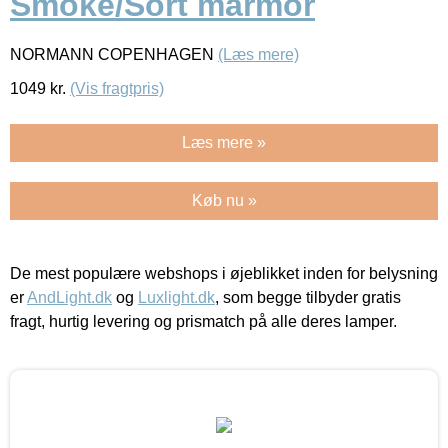
Smoke/Sort marmor
NORMANN COPENHAGEN
(Læs mere)
1049
kr.
(Vis fragtpris)
Læs mere »
Køb nu »
De mest populære webshops i øjeblikket inden for belysning
er
AndLight.dk
og
Luxlight.dk
, som begge tilbyder gratis
fragt, hurtig levering og prismatch på alle deres lamper.