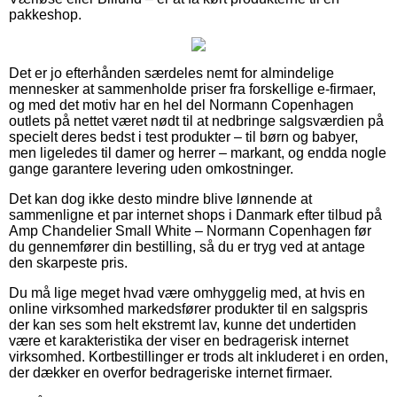
pakkeshop.
Det er jo efterhånden særdeles nemt for almindelige
mennesker at sammenholde priser fra forskellige e-firmaer,
og med det motiv har en hel del Normann Copenhagen
outlets på nettet været nødt til at nedbringe salgsværdien på
specielt deres bedst i test produkter – til børn og babyer,
men ligeledes til damer og herrer – markant, og endda nogle
gange garantere levering uden omkostninger.
Det kan dog ikke desto mindre blive lønnende at
sammenligne et par internet shops i Danmark efter tilbud på
Amp Chandelier Small White – Normann Copenhagen før
du gennemfører din bestilling, så du er tryg ved at antage
den skarpeste pris.
Du må lige meget hvad være omhyggelig med, at hvis en
online virksomhed markedsfører produkter til en salgspris
der kan ses som helt ekstremt lav, kunne det undertiden
være et karakteristika der viser en bedragerisk internet
virksomhed. Kortbestillinger er trods alt inkluderet i en orden,
der dækker en overfor bedrageriske internet firmaer.