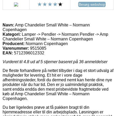
Besøg webshop
Navn:
Amp Chandelier Small White – Normann
Copenhagen
Kategori:
Lamper -> Pendler -> Normann Pendler -> Amp
Chandelier Small White – Normann Copenhagen
Producent:
Normann Copenhagen
Varenummer:
9515085
EAN:
5712396012332
Vurderet til
4.8
ud af 5 stjerner baseret på
36
anmeldelser
De fleste forhandlere på nettet tilbyder i dag et stort udvalg af
muligheder for levering. Et hit er i vore dage
afhentningssteder, fordi du dermed nemt kan hente dine nye
produkter når du har tid. Den er jo ualmindeligt praktisk,
samt endda endda den mest prisbevidste fragtmetode ved
køb af Amp Chandelier Small White – Normann
Copenhagen.
Du bør ligeledes prøve at få pakken bragt til din
hjemmeadresse eller til din arbejdsplads. Løsningen er