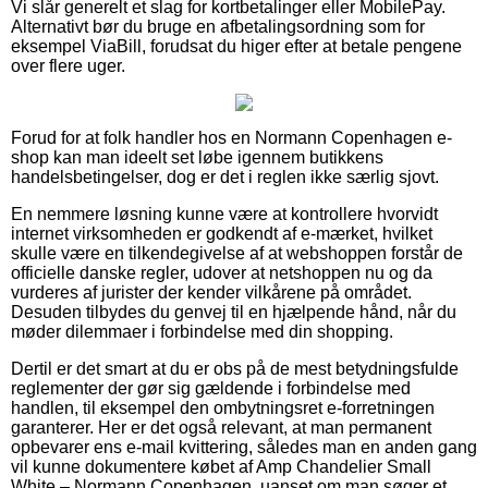
Vi slår generelt et slag for kortbetalinger eller MobilePay.
Alternativt bør du bruge en afbetalingsordning som for
eksempel ViaBill, forudsat du higer efter at betale pengene
over flere uger.
Forud for at folk handler hos en Normann Copenhagen e-
shop kan man ideelt set løbe igennem butikkens
handelsbetingelser, dog er det i reglen ikke særlig sjovt.
En nemmere løsning kunne være at kontrollere hvorvidt
internet virksomheden er godkendt af e-mærket, hvilket
skulle være en tilkendegivelse af at webshoppen forstår de
officielle danske regler, udover at netshoppen nu og da
vurderes af jurister der kender vilkårene på området.
Desuden tilbydes du genvej til en hjælpende hånd, når du
møder dilemmaer i forbindelse med din shopping.
Dertil er det smart at du er obs på de mest betydningsfulde
reglementer der gør sig gældende i forbindelse med
handlen, til eksempel den ombytningsret e-forretningen
garanterer. Her er det også relevant, at man permanent
opbevarer ens e-mail kvittering, således man en anden gang
vil kunne dokumentere købet af Amp Chandelier Small
White – Normann Copenhagen, uanset om man søger et