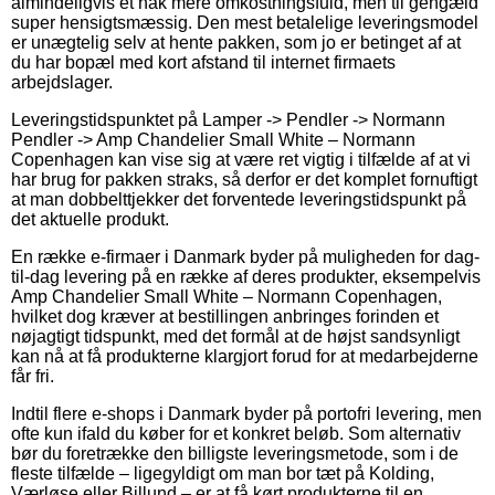
almindeligvis et hak mere omkostningsfuld, men til gengæld
super hensigtsmæssig. Den mest betalelige leveringsmodel
er unægtelig selv at hente pakken, som jo er betinget af at
du har bopæl med kort afstand til internet firmaets
arbejdslager.
Leveringstidspunktet på Lamper -> Pendler -> Normann
Pendler -> Amp Chandelier Small White – Normann
Copenhagen kan vise sig at være ret vigtig i tilfælde af at vi
har brug for pakken straks, så derfor er det komplet fornuftigt
at man dobbelttjekker det forventede leveringstidspunkt på
det aktuelle produkt.
En række e-firmaer i Danmark byder på muligheden for dag-
til-dag levering på en række af deres produkter, eksempelvis
Amp Chandelier Small White – Normann Copenhagen,
hvilket dog kræver at bestillingen anbringes forinden et
nøjagtigt tidspunkt, med det formål at de højst sandsynligt
kan nå at få produkterne klargjort forud for at medarbejderne
får fri.
Indtil flere e-shops i Danmark byder på portofri levering, men
ofte kun ifald du køber for et konkret beløb. Som alternativ
bør du foretrække den billigste leveringsmetode, som i de
fleste tilfælde – ligegyldigt om man bor tæt på Kolding,
Værløse eller Billund – er at få kørt produkterne til en