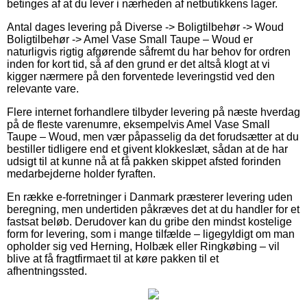
betinges af at du lever i nærheden af netbutikkens lager.
Antal dages levering på Diverse -> Boligtilbehør -> Woud
Boligtilbehør -> Amel Vase Small Taupe – Woud er
naturligvis rigtig afgørende såfremt du har behov for ordren
inden for kort tid, så af den grund er det altså klogt at vi
kigger nærmere på den forventede leveringstid ved den
relevante vare.
Flere internet forhandlere tilbyder levering på næste hverdag
på de fleste varenumre, eksempelvis Amel Vase Small
Taupe – Woud, men vær påpasselig da det forudsætter at du
bestiller tidligere end et givent klokkeslæt, sådan at de har
udsigt til at kunne nå at få pakken skippet afsted forinden
medarbejderne holder fyraften.
En række e-forretninger i Danmark præsterer levering uden
beregning, men undertiden påkræves det at du handler for et
fastsat beløb. Derudover kan du gribe den mindst kostelige
form for levering, som i mange tilfælde – ligegyldigt om man
opholder sig ved Herning, Holbæk eller Ringkøbing – vil
blive at få fragtfirmaet til at køre pakken til et
afhentningssted.