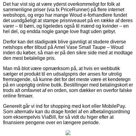
Det har vist sig at være yderst overkommeligt for folk at
sammenligne priser (via fx PriceRunner) på flere internet
webshops, og ergo har mange Woud e-forhandlere fundet
det uundgåeligt at stampe prisniveauet på en række af deres
varer – til børn, og ligeledes også til mænd og kvinder – en
hel del, og endda nogle gange love fragt uden gebyr.
Derfor kan det stadigvæk blive gavnligt at studere diverse
netshops efter tilbud på Amel Vase Small Taupe – Woud
inden du køber, så man er på den sikre side med at modtage
den mest betalelige pris.
Man må blot være opmærksom på, at hvis en webbutik
sælger et produkt til en udsalgspris der anses for utrolig
fremragende, så kunne det for det meste være et kendetegn
på en uoprigtig online butik. Bestillinger med betalingskort er
trods alt omfavnet af en orden, som dækker en overfor falske
online firmaer.
Generelt går vi ind for shopping med kort eller MobilePay.
Som alternativ kan du drage fordel af en afbetalingsordning
som eksempelvis ViaBill, for så vidt du higer efter at
finansiere pengene over en længere periode.