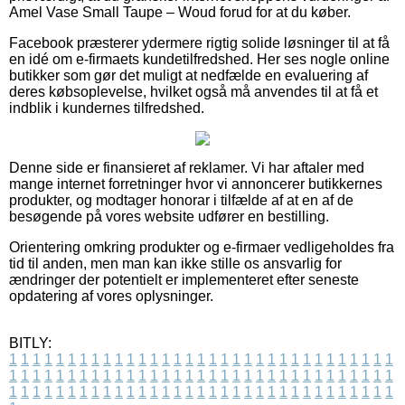
Amel Vase Small Taupe – Woud forud for at du køber.
Facebook præsterer ydermere rigtig solide løsninger til at få
en idé om e-firmaets kundetilfredshed. Her ses nogle online
butikker som gør det muligt at nedfælde en evaluering af
deres købsoplevelse, hvilket også må anvendes til at få et
indblik i kundernes tilfredshed.
Denne side er finansieret af reklamer. Vi har aftaler med
mange internet forretninger hvor vi annoncerer butikkernes
produkter, og modtager honorar i tilfælde af at en af de
besøgende på vores website udfører en bestilling.
Orientering omkring produkter og e-firmaer vedligeholdes fra
tid til anden, men man kan ikke stille os ansvarlig for
ændringer der potentielt er implementeret efter seneste
opdatering af vores oplysninger.
BITLY:
1
1
1
1
1
1
1
1
1
1
1
1
1
1
1
1
1
1
1
1
1
1
1
1
1
1
1
1
1
1
1
1
1
1
1
1
1
1
1
1
1
1
1
1
1
1
1
1
1
1
1
1
1
1
1
1
1
1
1
1
1
1
1
1
1
1
1
1
1
1
1
1
1
1
1
1
1
1
1
1
1
1
1
1
1
1
1
1
1
1
1
1
1
1
1
1
1
1
1