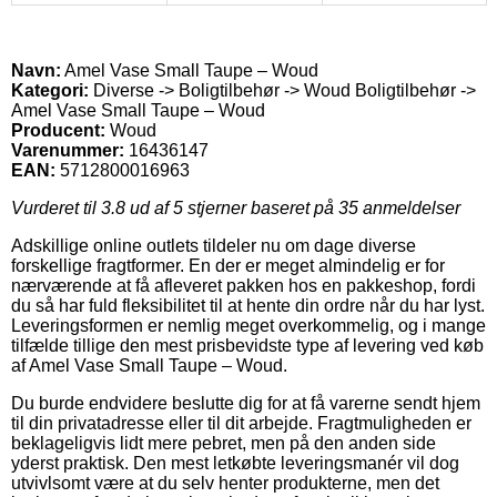
Navn:
Amel Vase Small Taupe – Woud
Kategori:
Diverse -> Boligtilbehør -> Woud Boligtilbehør ->
Amel Vase Small Taupe – Woud
Producent:
Woud
Varenummer:
16436147
EAN:
5712800016963
Vurderet til
3.8
ud af 5 stjerner baseret på
35
anmeldelser
Adskillige online outlets tildeler nu om dage diverse
forskellige fragtformer. En der er meget almindelig er for
nærværende at få afleveret pakken hos en pakkeshop, fordi
du så har fuld fleksibilitet til at hente din ordre når du har lyst.
Leveringsformen er nemlig meget overkommelig, og i mange
tilfælde tillige den mest prisbevidste type af levering ved køb
af Amel Vase Small Taupe – Woud.
Du burde endvidere beslutte dig for at få varerne sendt hjem
til din privatadresse eller til dit arbejde. Fragtmuligheden er
beklageligvis lidt mere pebret, men på den anden side
yderst praktisk. Den mest letkøbte leveringsmanér vil dog
utvivlsomt være at du selv henter produkterne, men det