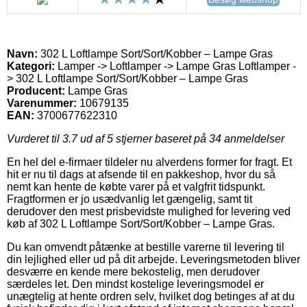
Navn:
302 L Loftlampe Sort/Sort/Kobber – Lampe Gras
Kategori:
Lamper -> Loftlamper -> Lampe Gras Loftlamper -
> 302 L Loftlampe Sort/Sort/Kobber – Lampe Gras
Producent:
Lampe Gras
Varenummer:
10679135
EAN:
3700677622310
Vurderet til
3.7
ud af 5 stjerner baseret på
34
anmeldelser
En hel del e-firmaer tildeler nu alverdens former for fragt. Et
hit er nu til dags at afsende til en pakkeshop, hvor du så
nemt kan hente de købte varer på et valgfrit tidspunkt.
Fragtformen er jo usædvanlig let gængelig, samt tit
derudover den mest prisbevidste mulighed for levering ved
køb af 302 L Loftlampe Sort/Sort/Kobber – Lampe Gras.
Du kan omvendt påtænke at bestille varerne til levering til
din lejlighed eller ud på dit arbejde. Leveringsmetoden bliver
desværre en kende mere bekostelig, men derudover
særdeles let. Den mindst kostelige leveringsmodel er
unægtelig at hente ordren selv, hvilket dog betinges af at du