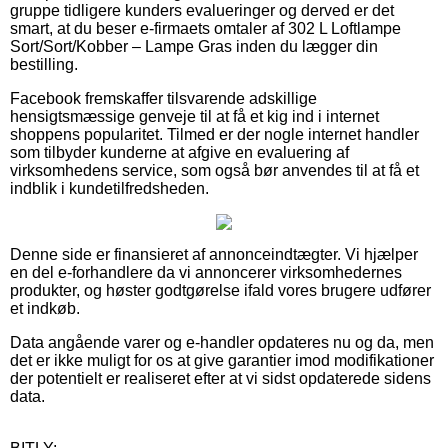
gruppe tidligere kunders evalueringer og derved er det
smart, at du beser e-firmaets omtaler af 302 L Loftlampe
Sort/Sort/Kobber – Lampe Gras inden du lægger din
bestilling.
Facebook fremskaffer tilsvarende adskillige
hensigtsmæssige genveje til at få et kig ind i internet
shoppens popularitet. Tilmed er der nogle internet handler
som tilbyder kunderne at afgive en evaluering af
virksomhedens service, som også bør anvendes til at få et
indblik i kundetilfredsheden.
Denne side er finansieret af annonceindtægter. Vi hjælper
en del e-forhandlere da vi annoncerer virksomhedernes
produkter, og høster godtgørelse ifald vores brugere udfører
et indkøb.
Data angående varer og e-handler opdateres nu og da, men
det er ikke muligt for os at give garantier imod modifikationer
der potentielt er realiseret efter at vi sidst opdaterede sidens
data.