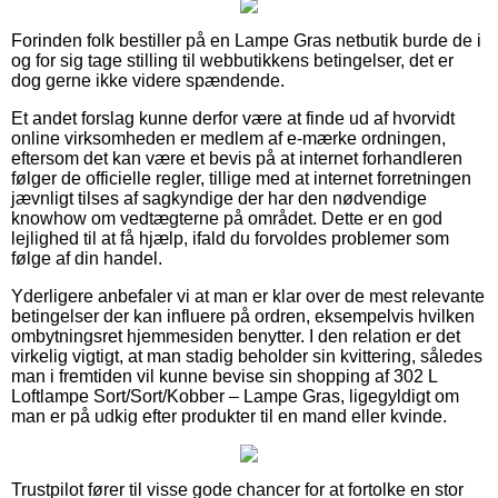
Forinden folk bestiller på en Lampe Gras netbutik burde de i
og for sig tage stilling til webbutikkens betingelser, det er
dog gerne ikke videre spændende.
Et andet forslag kunne derfor være at finde ud af hvorvidt
online virksomheden er medlem af e-mærke ordningen,
eftersom det kan være et bevis på at internet forhandleren
følger de officielle regler, tillige med at internet forretningen
jævnligt tilses af sagkyndige der har den nødvendige
knowhow om vedtægterne på området. Dette er en god
lejlighed til at få hjælp, ifald du forvoldes problemer som
følge af din handel.
Yderligere anbefaler vi at man er klar over de mest relevante
betingelser der kan influere på ordren, eksempelvis hvilken
ombytningsret hjemmesiden benytter. I den relation er det
virkelig vigtigt, at man stadig beholder sin kvittering, således
man i fremtiden vil kunne bevise sin shopping af 302 L
Loftlampe Sort/Sort/Kobber – Lampe Gras, ligegyldigt om
man er på udkig efter produkter til en mand eller kvinde.
Trustpilot fører til visse gode chancer for at fortolke en stor