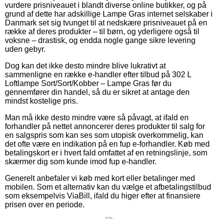
vurdere prisniveauet i blandt diverse online butikker, og på
grund af dette har adskillige Lampe Gras internet selskaber i
Danmark set sig tvunget til at nedskære prisniveauet på en
række af deres produkter – til børn, og yderligere også til
voksne – drastisk, og endda nogle gange sikre levering
uden gebyr.
Dog kan det ikke desto mindre blive lukrativt at
sammenligne en række e-handler efter tilbud på 302 L
Loftlampe Sort/Sort/Kobber – Lampe Gras før du
gennemfører din handel, så du er sikret at antage den
mindst kostelige pris.
Man må ikke desto mindre være så påvagt, at ifald en
forhandler på nettet annoncerer deres produkter til salg for
en salgspris som kan ses som utopisk overkommelig, kan
det ofte være en indikation på en fup e-forhandler. Køb med
betalingskort er i hvert fald omfattet af en retningslinje, som
skærmer dig som kunde imod fup e-handler.
Generelt anbefaler vi køb med kort eller betalinger med
mobilen. Som et alternativ kan du vælge et afbetalingstilbud
som eksempelvis ViaBill, ifald du higer efter at finansiere
prisen over en periode.