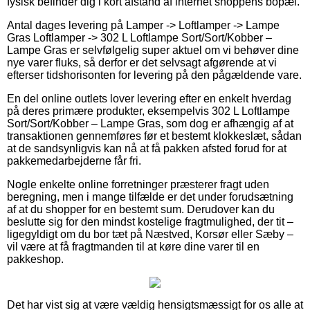
fysisk befinder dig i kort afstand af internet shoppens bopæl.
Antal dages levering på Lamper -> Loftlamper -> Lampe
Gras Loftlamper -> 302 L Loftlampe Sort/Sort/Kobber –
Lampe Gras er selvfølgelig super aktuel om vi behøver dine
nye varer fluks, så derfor er det selvsagt afgørende at vi
efterser tidshorisonten for levering på den pågældende vare.
En del online outlets lover levering efter en enkelt hverdag
på deres primære produkter, eksempelvis 302 L Loftlampe
Sort/Sort/Kobber – Lampe Gras, som dog er afhængig af at
transaktionen gennemføres før et bestemt klokkeslæt, sådan
at de sandsynligvis kan nå at få pakken afsted forud for at
pakkemedarbejderne får fri.
Nogle enkelte online forretninger præsterer fragt uden
beregning, men i mange tilfælde er det under forudsætning
af at du shopper for en bestemt sum. Derudover kan du
beslutte sig for den mindst kostelige fragtmulighed, der tit –
ligegyldigt om du bor tæt på Næstved, Korsør eller Sæby –
vil være at få fragtmanden til at køre dine varer til en
pakkeshop.
Det har vist sig at være vældig hensigtsmæssigt for os alle at